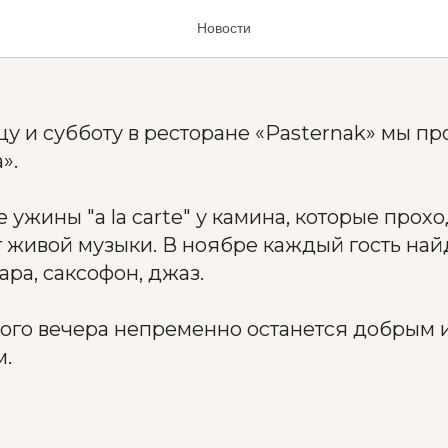
вечера (ноябрь)
Новости
у и субботу в ресторане «Pasternak» мы п
».
 ужины "a la carte" у камина, которые прох
живой музыки. В ноябре каждый гость найд
тара, саксофон, джаз.
ого вечера непременно останется добрым 
.