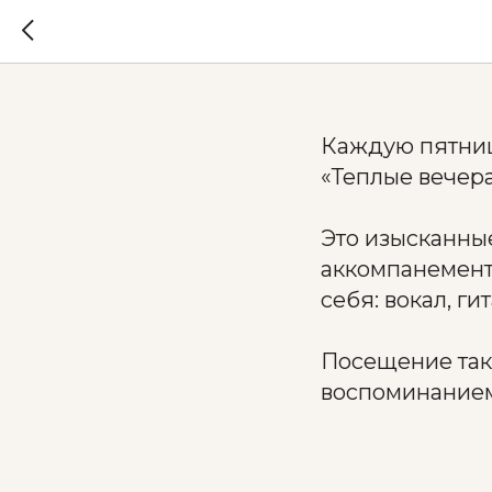
Теплые 
Каждую пятниц
«Теплые вечера
Это изысканные
аккомпанемент 
себя: вокал, ги
Посещение так
воспоминанием