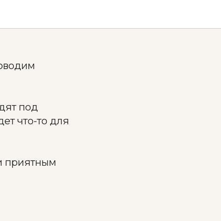
роводим
одят под
ет что-то для
и приятным