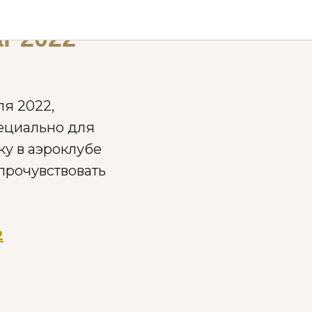
r 2022
ля 2022,
ециально для
у в аэроклубе
прочувствовать
2