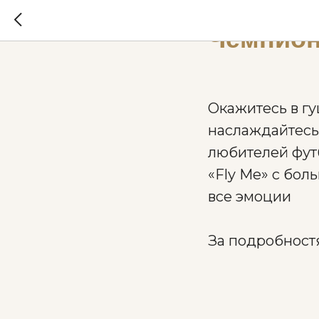
2022-12-01 16:58
Чемпион
Окажитесь в гу
наслаждайтесь
любителей фут
«Fly Me» с бол
все эмоции
За подробност