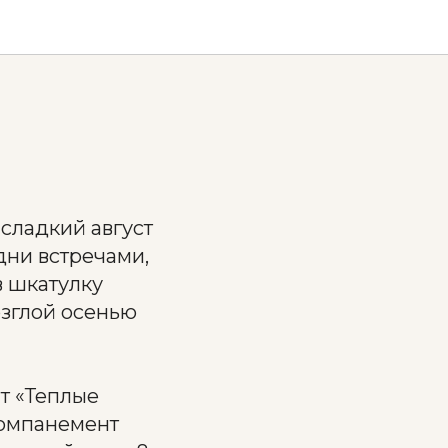
 сладкий август
дни встречами,
в шкатулку
озглой осенью
т «Теплые
ккомпанемент