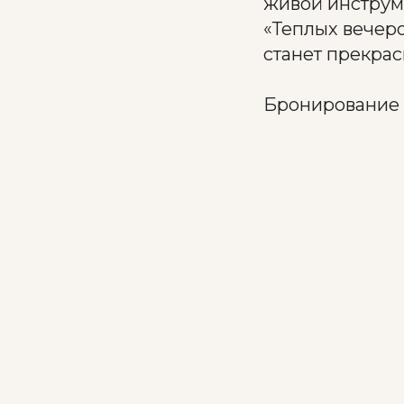
живой инструме
«Теплых вечеро
станет прекра
Бронирование 