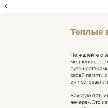
Теплые в
Не жалейте о за
медленно, по г
путешествиями
своей памяти 
они согревали
Каждую пятниц
вечера». Это и