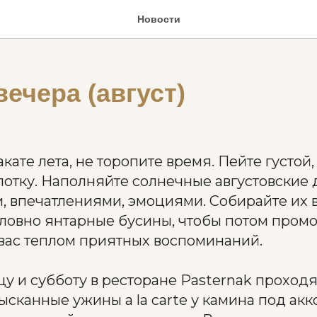
Новости
ечера (август)
кате лета, не торопите время. Пейте густой,
лотку. Наполняйте солнечные августовские 
, впечатлениями, эмоциями. Собирайте их 
словно янтарные бусины, чтобы потом пром
 вас теплом приятных воспоминаний.
у и субботу в ресторане Pasternak проходя
зысканные ужины a la carte у камина под а