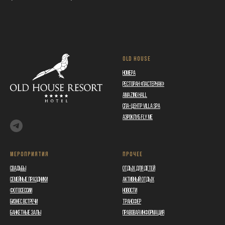
OLD HOUSE
номера
ресторан «Пастернак»
Amazing Hall
СПА-центр Villa Spa
Аэроклуб Fly Me
Мероприятия
Прочее
Свадьбы
Отдых для детей
Семейные праздники
Активный отдых
Фотосессии
Новости
Бизнес встречи
Трансфер
Банкетные залы
Правовая информация